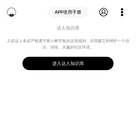
跳
至
APP使用手册
内
容
达人知识库
入驻达人务必严格遵守摇小树市集的运营规则，共同建立和维护一个信
任、持续、共赢的社区环境。
进入达人知识库